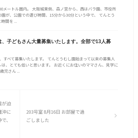
00メートル圏内。 大阪城東側、森ノ宮から、西はバラ園、市役所
の園が、公園での遊び時間、15分から30分という中で、 てんとう
間を ...
は、子どもさん大量募集いたします。全部で13人募
ん、すべて募集いたします。 てんとうむし園始まって以来の募集人
ルは、とても低いと思います。 お近くにお住いのママさん、見学に
児さん ...
震が迫
灘沖に
203号室 8月16日 お部屋で過
沖で、
ごしました