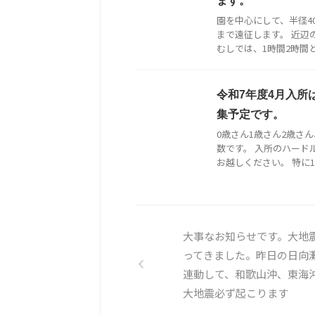
ます。
園を中心にして、半径4
まで遠征します。 近辺
むしでは、1時間2時間と時
令和7年度4月入所
集予定です。
0歳さん1歳さん2歳さ
数です。 入所のハード
お越しください。 特に1歳
大事なお知らせです。大地
ってきました。昨日の日向
連動して、和歌山沖、東海
大地震必ず起こります