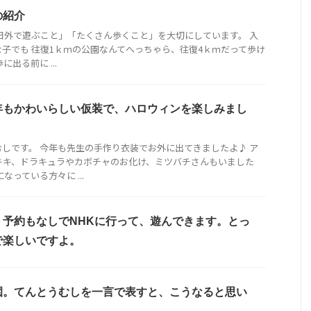
の紹介
日外で遊ぶこと」「たくさん歩くこと」を大切にしています。 入
子でも 往復1ｋｍの公園なんてへっちゃら、往復4ｋｍだって歩け
出る前に ...
年もかわいらしい仮装で、ハロウィンを楽しみまし
しです。 今年も先生の手作り衣装でお外に出てきましたよ♪ ア
キキ、ドラキュラやカボチャのお化け、ミツバチさんもいました
なっている方々に ...
、予約もなしでNHKに行って、遊んできます。とっ
で楽しいですよ。
園。てんとうむしを一言で表すと、こうなると思い